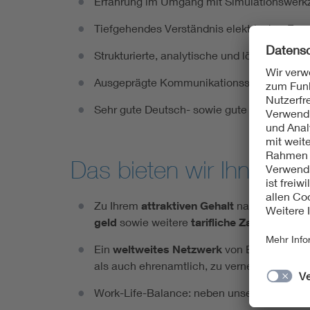
Erfahrung im Umgang mit Simulationswerkz
Tiefgehendes Verständnis elektrischer En
Strukturierte, analytische und lösungsorien
Ausgeprägte Kommunikationsstärke sowie F
Sehr gute Deutsch- sowie gute Englischkenn
Das bieten wir Ihnen
Zu Ih­rem
at­trak­ti­ven Ge­halt
nach dem
Man­
geld
so­wie wei­te­re
ta­rif­li­che Zah­lun­gen
un
Ein
welt­wei­tes Netz­werk
von Ex­per­ten bie­
als auch eh­ren­amt­lich, zu ver­net­zen.
Work-Life-Ba­lance: ne­ben un­se­rer
Gleit­zeit