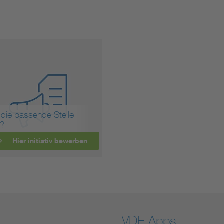
 die passende Stelle
i?
Hier initiativ bewerben
VDE Apps