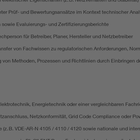
er Prüf- und Bewertungsansätze im Kontext technischer Ana
 sowie Evaluierungs- und Zertifizierungsberichte
person für Betreiber, Planer, Hersteller und Netzbetreiber
ransfer von Fachwissen zu regulatorischen Anforderungen, No
g von Methoden, Prozessen und Richtlinien durch Einbringen d
ektrotechnik, Energietechnik oder einer vergleichbaren Fachr
etzanschluss, Netzkonformität, Grid Code Compliance oder P
 (z. B. VDE-AR-N 4105 / 4110 / 4120 sowie nationale und inter