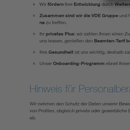
Wir
för­dern
Ih­re
Ent­wick­lung
durch
Wei­ter
Zu­sam­men sind wir die VDE Grup­pe
und fr
ne
zu tref­fen.
Ihr
pri­va­tes Plus
: wir zah­len Ih­nen einen 
uns lea­sen, ge­nie­ßen den
Be­am­ten-Ta­rif b
Ih­re
Ge­sund­heit
ist uns wich­tig, des­halb z
Un­ser
On­board­ing-Pro­gramm
eb­net Ih­nen
Hinweis für Personalber
Wir nehmen den Schutz der Daten unserer Bewer
von Profilen, obgleich private oder gewerblich
ab.