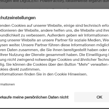
eugen wie DIgSILENT PowerFactory, idealerweise ergänzt dur
ergiesysteme, insbesondere im Bereich Erzeugungsanlagen und
tierte Arbeitsweise mit hoher Eigenständigkeit
reude an der Zusammenarbeit mit unterschiedlichen internen
tnisse in Wort und Schrift
tel­ta­rif­ver­trag
der Me­tall- und Elek­tro­in­dus­trie für das Land 
d
be­trieb­li­che So­zi­al­leis­tun­gen
.
tet Ih­nen die Chan­ce, sich the­ma­tisch ein­zu­brin­gen und welt­w
­re­gel
ist auch eine
fle­xi­ble Ar­beits­zeiteinteilung
mög­lich.