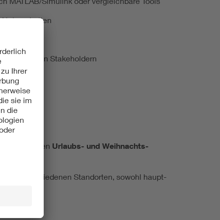
ch MATLAB/Simulink oder vergleichbare Tools
 Netzverhalten
 und externen Stakeholdern
Hes­sen ge­hö­ren
Ur­laubs- und Weih­nachts­
eit an ver­schie­de­nen Stand­or­ten, so­wohl haupt-