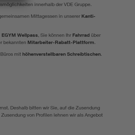
egs­mög­lich­kei­ten in­ner­halb der VDE Grup­pe.
e­mein­sa­men Mit­tag­es­sen in un­se­rer
Kan­ti­
i
EGYM Well­pass
, Sie kön­nen Ihr
Fahr­rad
über
er be­kann­ten
Mit­ar­bei­ter-Ra­batt-Platt­form
.
 Bü­ros mit
hö­hen­ver­stell­ba­ren Schreib­ti­schen
.
t. Deshalb bitten wir Sie, auf die Zusendung
 Zusendung von Profilen lehnen wir als Angebot