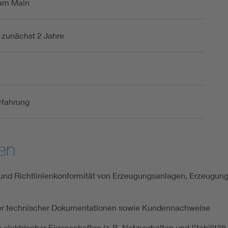
am Main
r zunächst 2 Jahre
rfahrung
en
 und Richtlinienkonformität von Erzeugungsanlagen, Erzeug
er technischer Dokumentationen sowie Kundennachweise
lektrischer Eigenschaften (z. B. Netzverhalten und Stabilität) 