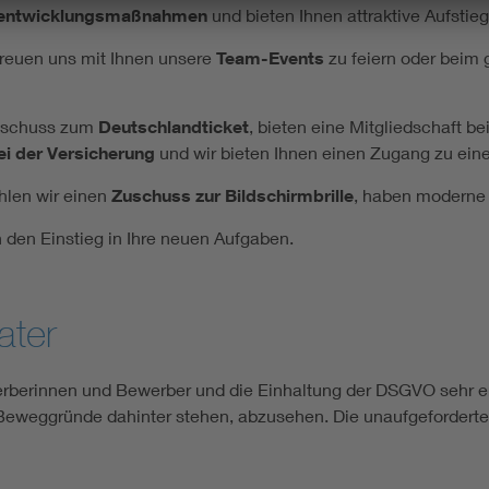
­ent­wick­lungs­maß­nah­men
und bie­ten Ih­nen at­trak­ti­ve Auf­sti
eu­en uns mit Ih­nen un­se­re
Team-Events
zu fei­ern oder beim g
Zu­schuss zum
Deutsch­land­ti­cket
, bie­ten eine Mit­glied­schaft be
ei der Ver­si­che­rung
und wir bie­ten Ih­nen einen Zu­gang zu ein
ah­len wir einen
Zu­schuss zur Bild­schirm­bril­le
, ha­ben mo­der­ne
 den Ein­stieg in Ih­re neu­en Auf­ga­ben.
ater
berinnen und Bewerber und die Einhaltung der DSGVO sehr erns
e Beweggründe dahinter stehen, abzusehen. Die unaufgeforderte