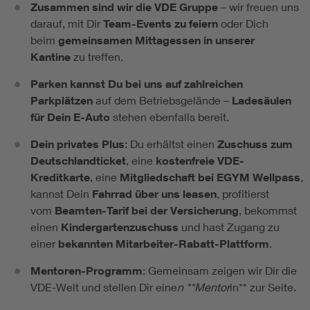
Zusammen sind wir die VDE Gruppe
– wir freuen uns
darauf, mit Dir
Team-Events zu feiern
oder Dich
beim
gemeinsamen Mittagessen in unserer
Kantine
zu treffen.
Parken kannst Du bei uns auf zahlreichen
Parkplätzen
auf dem Betriebsgelände –
Ladesäulen
für Dein E-Auto
stehen ebenfalls bereit.
Dein privates Plus
: Du erhältst einen
Zuschuss zum
Deutschlandticket
, eine
kostenfreie VDE-
Kreditkarte
, eine
Mitgliedschaft bei EGYM Wellpass
,
kannst Dein
Fahrrad über uns leasen
, profitierst
vom
Beamten-Tarif bei der Versicherung
, bekommst
einen
Kindergartenzuschuss
und hast Zugang zu
einer
bekannten Mitarbeiter-Rabatt-Plattform
.
Mentoren-Programm
: Gemeinsam zeigen wir Dir die
VDE-Welt und stellen Dir eine
n **Mentor
in** zur Seite.