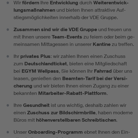
Wir
för­dern
Ih­re
Ent­wick­lung
durch
Wei­ter­ent­wick­
lungs­maß­nah­men
und bie­ten Ih­nen at­trak­ti­ve Auf­
stiegs­mög­lich­kei­ten in­ner­halb der VDE Grup­pe.
Zu­sam­men sind wir die VDE Grup­pe
und freu­en uns
mit Ih­nen un­se­re
Team-Events
zu fei­ern oder beim ge­
mein­sa­men Mit­tag­es­sen in un­se­rer
Kan­ti­ne
zu tref­fen.
Ihr
pri­va­tes Plus
: wir zah­len Ih­nen einen Zu­schuss
zum
Deutsch­land­ti­cket
, bie­ten eine Mit­glied­schaft
bei
EGYM Well­pass
, Sie kön­nen Ihr
Fahr­rad
über uns
lea­sen, ge­nie­ßen den
Be­am­ten-Ta­rif bei der Ver­si­
che­rung
und wir bie­ten Ih­nen einen Zu­gang zu einer
be­kann­ten
Mit­ar­bei­ter-Ra­batt-Platt­form
.
Ih­re
Ge­sund­heit
ist uns wich­tig, des­halb zah­len wir
einen
Zu­schuss zur Bild­schirm­bril­le
, ha­ben mo­der­ne
Bü­ros mit
hö­hen­ver­stell­ba­ren Schreib­ti­schen
.
Un­ser
On­board­ing-Pro­gramm
eb­net Ih­nen den Ein­