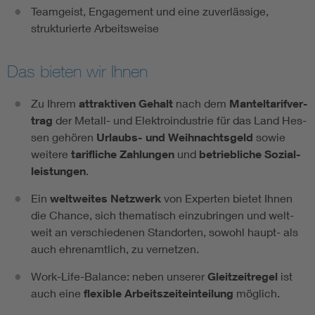
Teamgeist, Engagement und eine zuverlässige,
strukturierte Arbeitsweise
Das bieten wir Ihnen
Zu Ih­rem
at­trak­ti­ven Ge­halt
nach dem
Man­tel­ta­rif­ver­
trag
der Me­tall- und Elek­tro­in­dus­trie für das Land Hes­
sen ge­hö­ren
Ur­laubs- und Weih­nachts­geld
so­wie
wei­te­re
ta­rif­li­che Zah­lun­gen
und
be­trieb­li­che So­zi­al­
leis­tun­gen
.
Ein
welt­wei­tes Netz­werk
von Ex­per­ten bie­tet Ih­nen
die Chan­ce, sich the­ma­tisch ein­zu­brin­gen und welt­
weit an ver­schie­de­nen Stand­or­ten, so­wohl haupt- als
auch eh­ren­amt­lich, zu ver­net­zen.
Work-Life-Ba­lance: ne­ben un­se­rer
Gleit­zeit­re­gel
ist
auch eine
fle­xi­ble Ar­beits­zeiteinteilung
mög­lich.